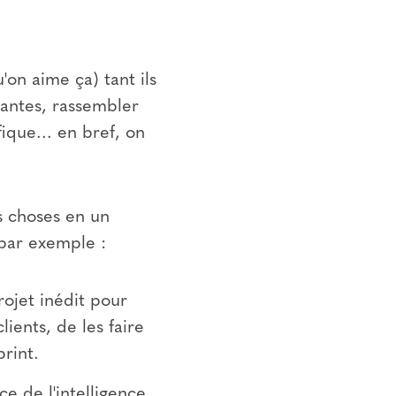
'on aime ça) tant ils
santes, rassembler
que... en bref, on
s choses en un
 par exemple :
ojet inédit pour
ients, de les faire
rint.
ce de l'intelligence