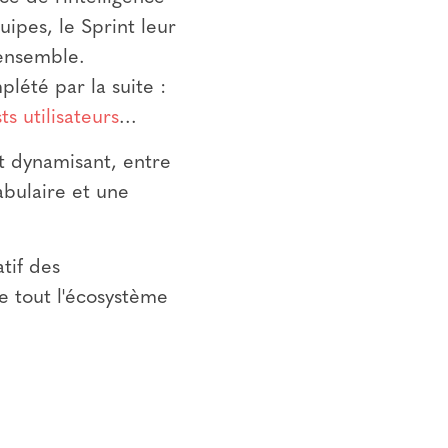
uipes, le Sprint leur
 ensemble.
plété par la suite :
sts utilisateurs
...
 et dynamisant, entre
abulaire et une
atif des
e tout l'écosystème