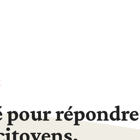
X
é pour répondre
citoyens.