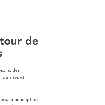
utour de
s
esoins des
 de sites et
ers, la conception