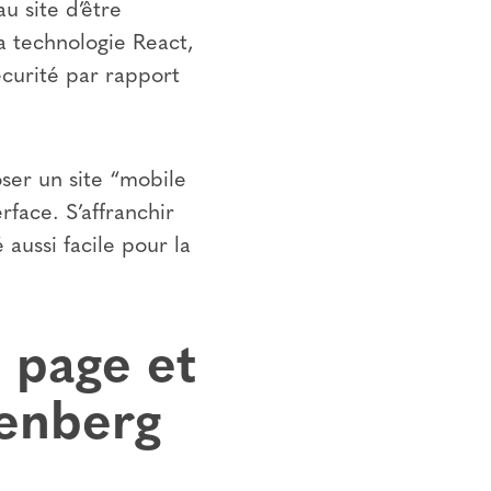
u site d’être
a technologie React,
écurité par rapport
oser un site “mobile
rface. S’affranchir
aussi facile pour la
n page et
enberg