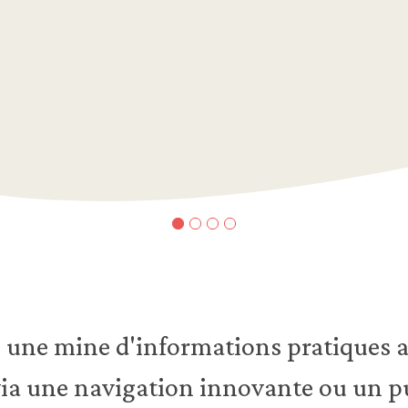
Diapositive n°1
Diapositive n°2
Diapositive n°3
Diapositive n°4
e une mine d'informations pratiques a
via une navigation innovante ou un 